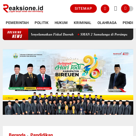
SITEMAP
PEMERINTAH
POLITIK
HUKUM
KRIMINAL
OLAHRAGA
PENDID
BREAKING
Menyelamatkan Fiskal Daerah
SMAN 2 Samalanga di Persimpangan: Bertahan
NEWS
Beranda
Pendidikan