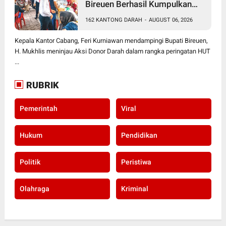
Bireuen Berhasil Kumpulkan
162 Kantong Darah
162 KANTONG DARAH
-
AUGUST 06, 2026
Kepala Kantor Cabang, Feri Kurniawan mendampingi Bupati Bireuen,
H. Mukhlis meninjau Aksi Donor Darah dalam rangka peringatan HUT
...
RUBRIK
Pemerintah
Viral
Hukum
Pendidikan
Politik
Peristiwa
Olahraga
Kriminal