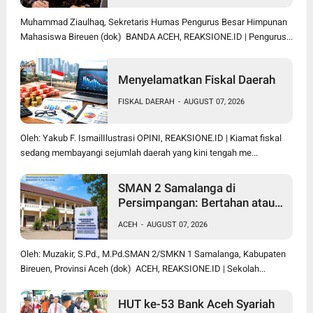
Muhammad Ziaulhaq, Sekretaris Humas Pengurus Besar Himpunan
Mahasiswa Bireuen (dok) BANDA ACEH, REAKSIONE.ID | Pengurus...
Menyelamatkan Fiskal Daerah
FISKAL DAERAH
-
AUGUST 07, 2026
Oleh: Yakub F. IsmailIlustrasi OPINI, REAKSIONE.ID | Kiamat fiskal
sedang membayangi sejumlah daerah yang kini tengah me...
SMAN 2 Samalanga di
Persimpangan: Bertahan atau
Berubah Menjadi SMK?
ACEH
-
AUGUST 07, 2026
Oleh: Muzakir, S.Pd., M.Pd.SMAN 2/SMKN 1 Samalanga, Kabupaten
Bireuen, Provinsi Aceh (dok) ACEH, REAKSIONE.ID | Sekolah...
HUT ke-53 Bank Aceh Syariah