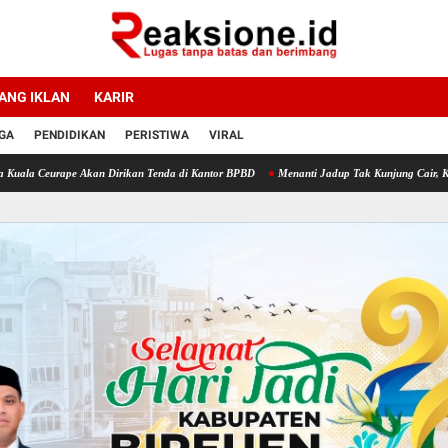
ANG IKLAN
KARIR
GA
PENDIDIKAN
PERISTIWA
VIRAL
eurape Akan Dirikan Tenda di Kantor BPBD
Menanti Jadup Tak Kunjung Cair, Korban Ba