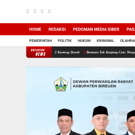
HOME
REDAKSI
PEDOMAN MEDIA SIBER
PAS
PEMERINTAH
POLITIK
HUKUM
KRIMINAL
OLAHRA
BREAKING
reuen Berhasil Kumpulkan 162 Kantong Darah
Bantuan Tak Kunjung Cair: Warga Kuala C
NEWS