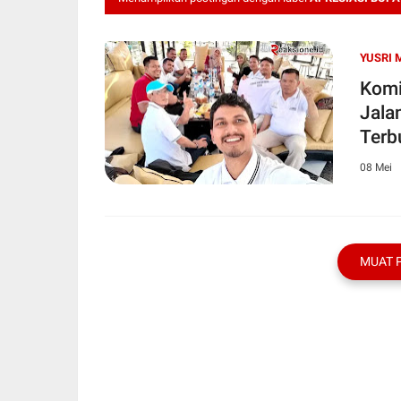
YUSRI 
Komi
Jala
Terb
08 Mei
MUAT 