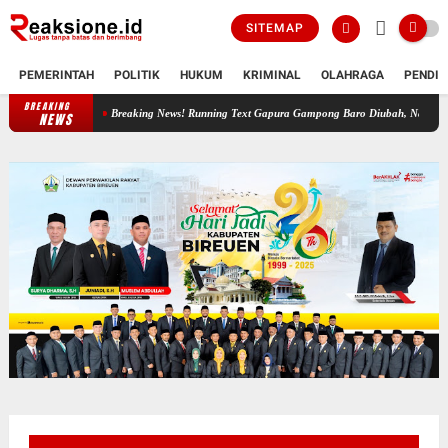
SITEMAP
PEMERINTAH
POLITIK
HUKUM
KRIMINAL
OLAHRAGA
PENDID
BREAKING
Breaking News! Running Text Gapura Gampong Baro Diubah, Nama Keuchi
NEWS