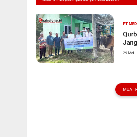
PT MED
Qurb
Jang
29 Mei
MUAT 