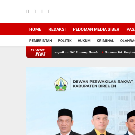
HOME
REDAKSI
PEDOMAN MEDIA SIBER
PAS
PEMERINTAH
POLITIK
HUKUM
KRIMINAL
OLAHRA
BREAKING
yariah Bireuen Berhasil Kumpulkan 162 Kantong Darah
Bantuan Tak Kunjung Cair: Warg
NEWS