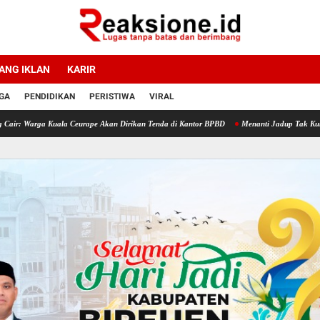
ANG IKLAN
KARIR
GA
PENDIDIKAN
PERISTIWA
VIRAL
a Kuala Ceurape Akan Dirikan Tenda di Kantor BPBD
Menanti Jadup Tak Kunjung Cair, 