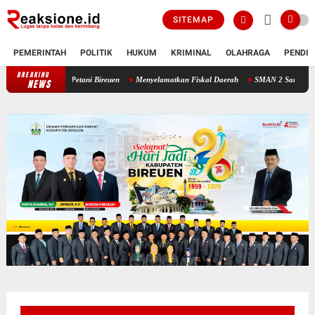
SITEMAP
PEMERINTAH
POLITIK
HUKUM
KRIMINAL
OLAHRAGA
PENDID
BREAKING
egis Bangkitkan Petani Bireuen
Menyelamatkan Fiskal Daerah
SMAN 2 Samalanga di 
NEWS