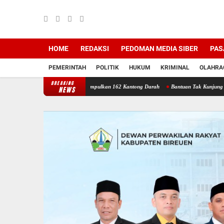
HOME
REDAKSI
PEDOMAN MEDIA SIBER
PAS
PEMERINTAH
POLITIK
HUKUM
KRIMINAL
OLAHRA
BREAKING
ariah Bireuen Berhasil Kumpulkan 162 Kantong Darah
Bantuan Tak Kunjung Cair: Warg
NEWS