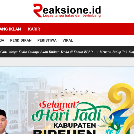
ANG IKLAN
KARIR
GA
PENDIDIKAN
PERISTIWA
VIRAL
a Kuala Ceurape Akan Dirikan Tenda di Kantor BPBD
Menanti Jadup Tak Kunjung Cair, 