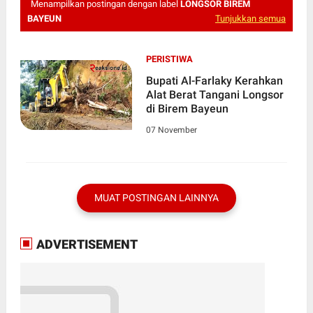
Menampilkan postingan dengan label
LONGSOR BIREM
BAYEUN
Tunjukkan semua
PERISTIWA
Bupati Al-Farlaky Kerahkan
Alat Berat Tangani Longsor
di Birem Bayeun
07 November
MUAT POSTINGAN LAINNYA
ADVERTISEMENT