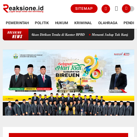
SITEMAP
PEMERINTAH
POLITIK
HUKUM
KRIMINAL
OLAHRAGA
PENDID
BREAKING
a Kuala Ceurape Akan Dirikan Tenda di Kantor BPBD
Menanti Jadup Tak Kunjung Cair, 
NEWS