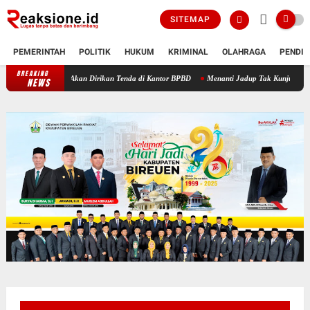
SITEMAP
PEMERINTAH
POLITIK
HUKUM
KRIMINAL
OLAHRAGA
PENDID
BREAKING
 Kuala Ceurape Akan Dirikan Tenda di Kantor BPBD
Menanti Jadup Tak Kunjung Cair, K
NEWS