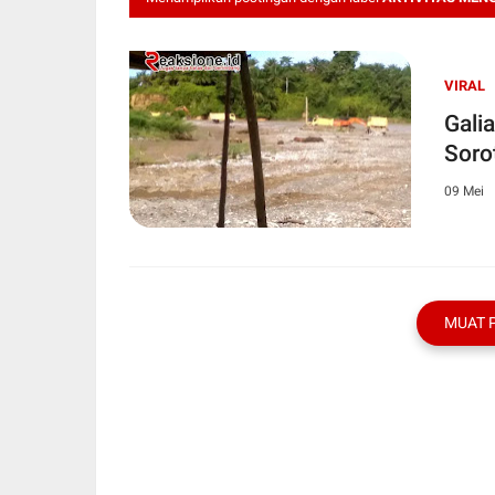
VIRAL
Gali
Soro
09 Mei
MUAT 