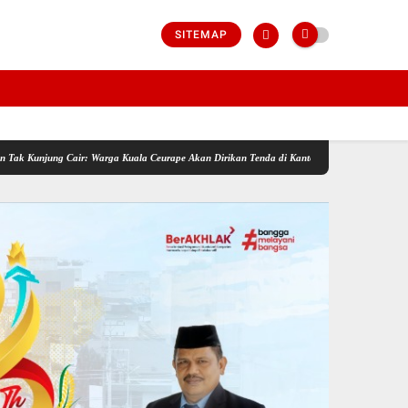
SITEMAP
ung Cair: Warga Kuala Ceurape Akan Dirikan Tenda di Kantor BPBD