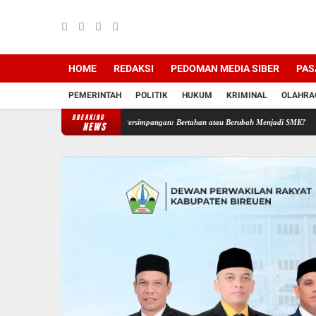
HOME
REDAKSI
PEDOMAN MEDIA SIBER
PAS
PEMERINTAH
POLITIK
HUKUM
KRIMINAL
OLAHRA
BREAKING
SMAN 2 Samalanga di Persimpangan: Bertahan atau Berubah Menjadi SMK?
HUT ke-5
NEWS