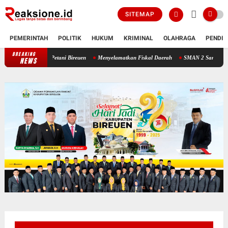
SITEMAP
PEMERINTAH
POLITIK
HUKUM
KRIMINAL
OLAHRAGA
PENDID
BREAKING
gis Bangkitkan Petani Bireuen
Menyelamatkan Fiskal Daerah
SMAN 2 Samalanga di 
NEWS