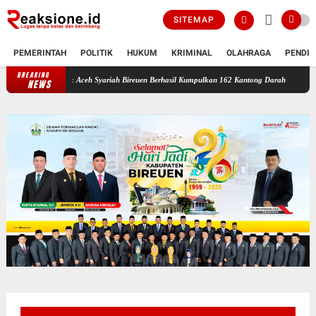
SITEMAP
PEMERINTAH
POLITIK
HUKUM
KRIMINAL
OLAHRAGA
PENDID
BREAKING
HUT ke-53 Bank Aceh Syariah Bireuen Berhasil Kumpulkan 162 Kantong Darah
Bantuan 
NEWS