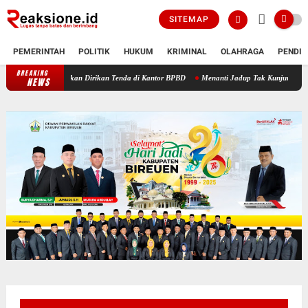
SITEMAP
PEMERINTAH
POLITIK
HUKUM
KRIMINAL
OLAHRAGA
PENDID
BREAKING
Kuala Ceurape Akan Dirikan Tenda di Kantor BPBD
Menanti Jadup Tak Kunjung Cair, Ko
NEWS