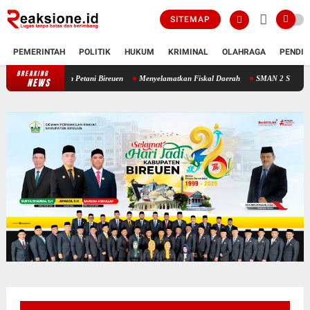
SITEMAP
PEMERINTAH
POLITIK
HUKUM
KRIMINAL
OLAHRAGA
PENDID
BREAKING
tegis Bangkitkan Petani Bireuen
Menyelamatkan Fiskal Daerah
SMAN 2 Samalanga d
NEWS