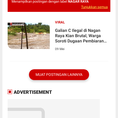
Menampilkan postingan dengan label
NAGAR RAYA
Tunjukkan semua
VIRAL
Galian C Ilegal di Nagan
Raya Kian Brutal, Warga
Soroti Dugaan Pembiaran
Aparat
09 Mei
MUAT POSTINGAN LAINNYA
ADVERTISEMENT