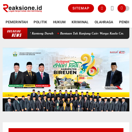
SITEMAP
PEMERINTAH
POLITIK
HUKUM
KRIMINAL
OLAHRAGA
PENDID
BREAKING
sil Kumpulkan 162 Kantong Darah
Bantuan Tak Kunjung Cair: Warga Kuala Ceurape Akan
NEWS