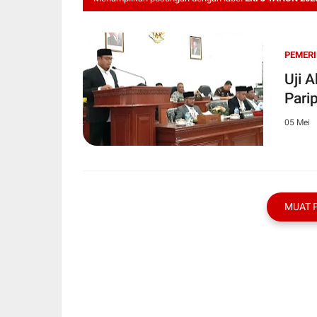
PEMER
Uji 
Pari
05 Mei
MUAT 