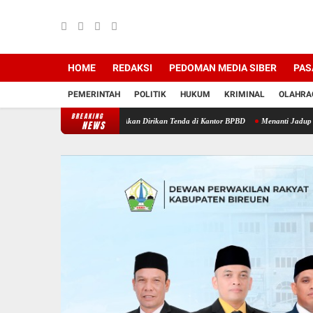
HOME
REDAKSI
PEDOMAN MEDIA SIBER
PAS
PEMERINTAH
POLITIK
HUKUM
KRIMINAL
OLAHRA
BREAKING
ir: Warga Kuala Ceurape Akan Dirikan Tenda di Kantor BPBD
Menanti Jadup Tak Kunjun
NEWS