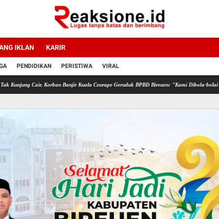
ANG IKLAN
KARIR
GA
PENDIDIKAN
PERISTIWA
VIRAL
g Cair, Korban Banjir Kuala Ceurape Geruduk BPBD Bireuen: "Kami Dibola-bolai"
IMO-