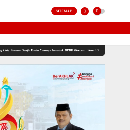
SITEMAP
rban Banjir Kuala Ceurape Geruduk BPBD Bireuen: "Kami Dibola-bolai"
IMO-Indonesia 