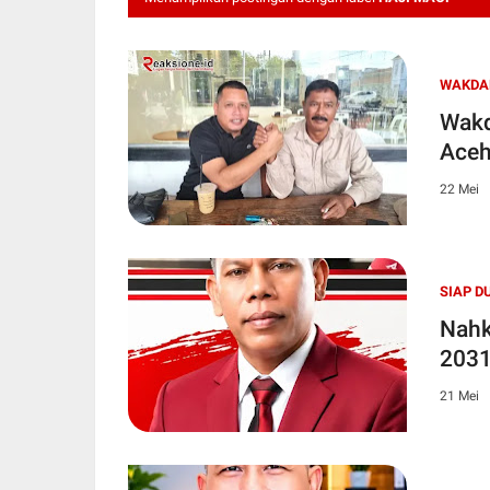
WAKDA
Wakd
Aceh
22 Mei
SIAP D
Nahk
2031
21 Mei