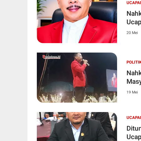
UCAPA
Nahk
Ucap
20 Mei
POLITI
Nahk
Masy
19 Mei
UCAPA
Ditu
Ucap