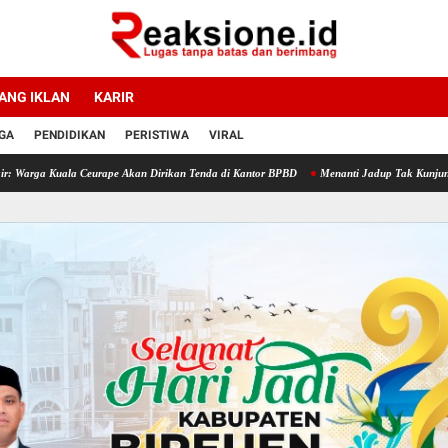
ANG IKLAN
KARIR
GA
PENDIDIKAN
PERISTIWA
VIRAL
Kuala Ceurape Akan Dirikan Tenda di Kantor BPBD
Menanti Jadup Tak Kunjung Cair, Ko