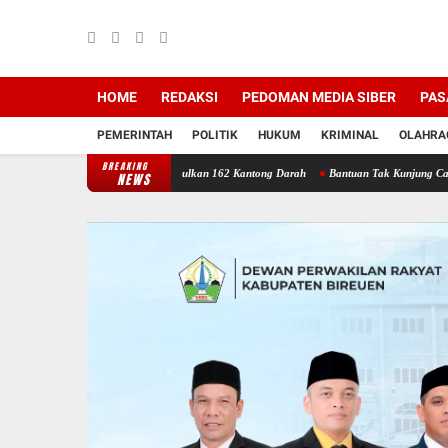
HOME
REDAKSI
PEDOMAN MEDIA SIBER
PAS
PEMERINTAH
POLITIK
HUKUM
KRIMINAL
OLAHRA
BREAKING
iah Bireuen Berhasil Kumpulkan 162 Kantong Darah
Bantuan Tak Kunjung Cair: Warga 
NEWS