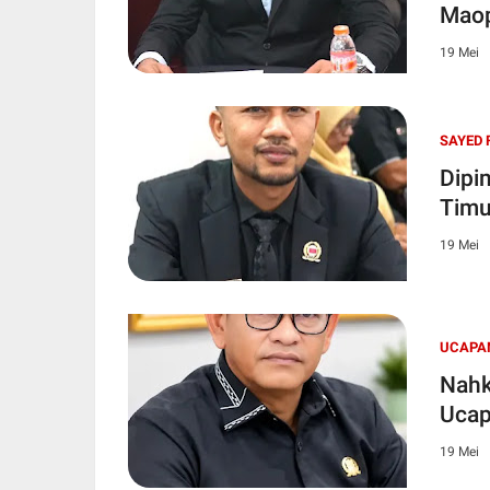
Mao
19 Mei
SAYED 
Dipi
Timu
19 Mei
UCAPA
Nahk
Ucap
19 Mei