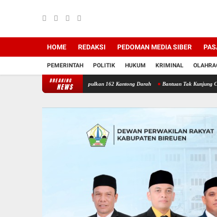
HOME
REDAKSI
PEDOMAN MEDIA SIBER
PAS
PEMERINTAH
POLITIK
HUKUM
KRIMINAL
OLAHRA
BREAKING
riah Bireuen Berhasil Kumpulkan 162 Kantong Darah
Bantuan Tak Kunjung Cair: Warga
NEWS