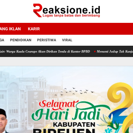
ANG IKLAN
KARIR
GA
PENDIDIKAN
PERISTIWA
VIRAL
 Kuala Ceurape Akan Dirikan Tenda di Kantor BPBD
Menanti Jadup Tak Kunjung Cair, Ko