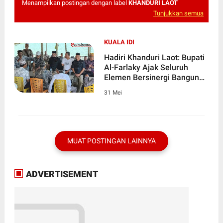
Menampilkan postingan dengan label
KHANDURI LAOT
Tunjukkan semua
KUALA IDI
Hadiri Khanduri Laot: Bupati
Al-Farlaky Ajak Seluruh
Elemen Bersinergi Bangun
Aceh Timur
31 Mei
MUAT POSTINGAN LAINNYA
ADVERTISEMENT