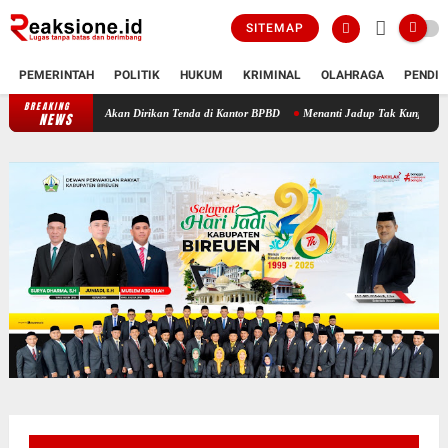
SITEMAP
PEMERINTAH
POLITIK
HUKUM
KRIMINAL
OLAHRAGA
PENDID
BREAKING
a Kuala Ceurape Akan Dirikan Tenda di Kantor BPBD
Menanti Jadup Tak Kunjung Cair, 
NEWS