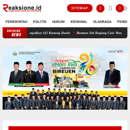
SITEMAP
PEMERINTAH
POLITIK
HUKUM
KRIMINAL
OLAHRAGA
PENDID
BREAKING
reuen Berhasil Kumpulkan 162 Kantong Darah
Bantuan Tak Kunjung Cair: Warga Kuala 
NEWS