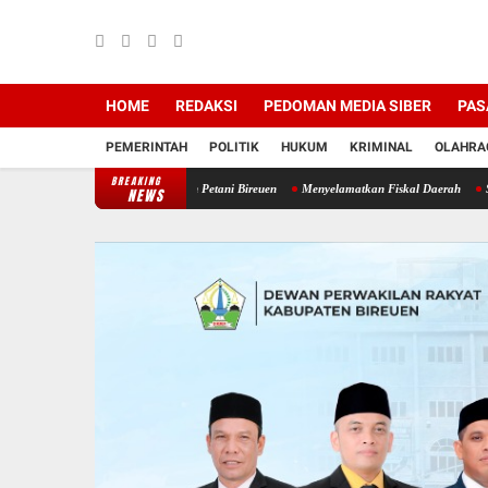
HOME
REDAKSI
PEDOMAN MEDIA SIBER
PAS
PEMERINTAH
POLITIK
HUKUM
KRIMINAL
OLAHRA
BREAKING
Baru Strategis Bangkitkan Petani Bireuen
Menyelamatkan Fiskal Daerah
SMAN 2 Sam
NEWS