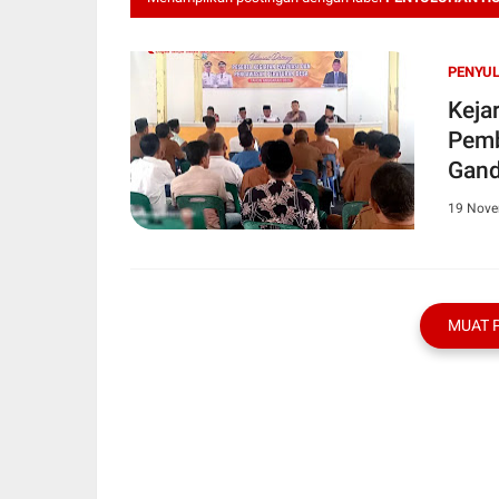
PENYU
Keja
Pemb
Gand
19 Nov
MUAT 