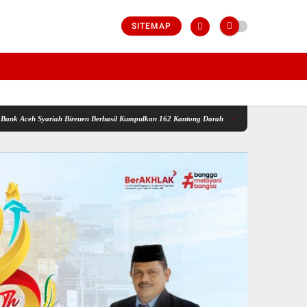
SITEMAP
yariah Bireuen Berhasil Kumpulkan 162 Kantong Darah
Bantuan Tak Kunjung Cair: War