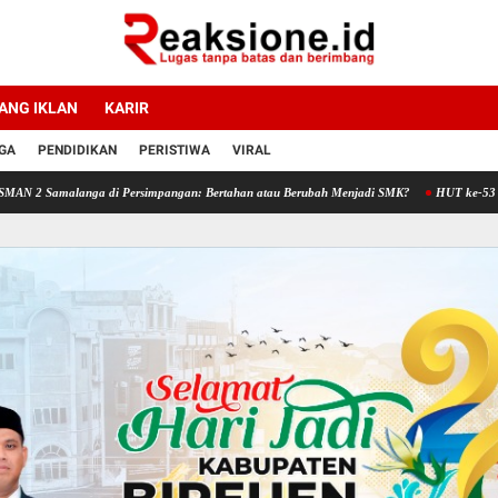
ANG IKLAN
KARIR
GA
PENDIDIKAN
PERISTIWA
VIRAL
alanga di Persimpangan: Bertahan atau Berubah Menjadi SMK?
HUT ke-53 Bank Aceh S