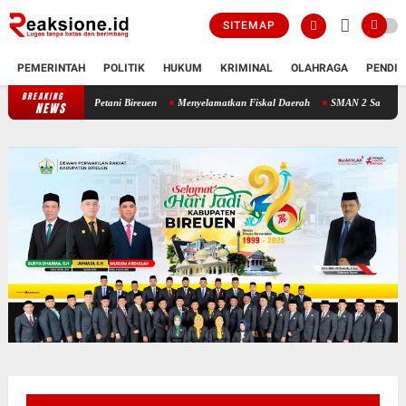
SITEMAP
PEMERINTAH
POLITIK
HUKUM
KRIMINAL
OLAHRAGA
PENDID
BREAKING
egis Bangkitkan Petani Bireuen
Menyelamatkan Fiskal Daerah
SMAN 2 Samalanga di
NEWS