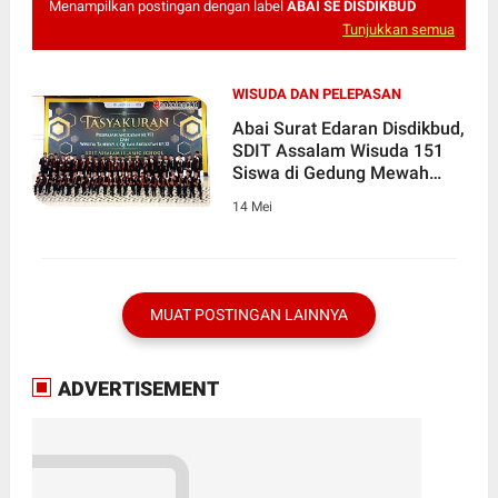
Menampilkan postingan dengan label
ABAI SE DISDIKBUD
Tunjukkan semua
WISUDA DAN PELEPASAN
Abai Surat Edaran Disdikbud,
SDIT Assalam Wisuda 151
Siswa di Gedung Mewah
Kota Bireuen
14 Mei
MUAT POSTINGAN LAINNYA
ADVERTISEMENT