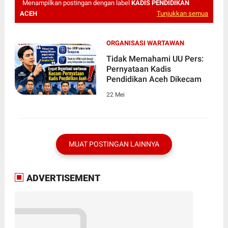
Menampilkan postingan dengan label
KADIS PENDIDIKAN
ACEH
Tunjukkan semua
ORGANISASI WARTAWAN
Tidak Memahami UU Pers:
Pernyataan Kadis
Pendidikan Aceh Dikecam
22 Mei
MUAT POSTINGAN LAINNYA
ADVERTISEMENT