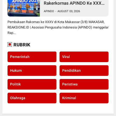
Rakerkornas APINDO Ke XXXV
di Makassar
APINDO
-
AUGUST 03, 2026
Pembukaan Rakornas ke XXXV di Kota Makassar (3/8) MAKASAR,
REAKSIONE.ID | Asosiasi Pengusaha Indonesia (APINDO) menggelar
Rap...
RUBRIK
Pemerintah
Viral
Hukum
Pendidikan
Politik
Peristiwa
Olahraga
Kriminal