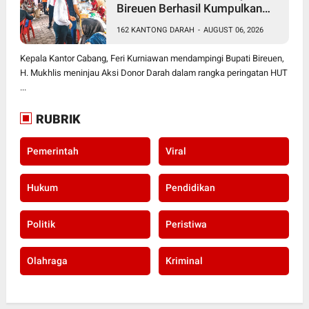
Bireuen Berhasil Kumpulkan
162 Kantong Darah
162 KANTONG DARAH
-
AUGUST 06, 2026
Kepala Kantor Cabang, Feri Kurniawan mendampingi Bupati Bireuen,
H. Mukhlis meninjau Aksi Donor Darah dalam rangka peringatan HUT
...
RUBRIK
Pemerintah
Viral
Hukum
Pendidikan
Politik
Peristiwa
Olahraga
Kriminal