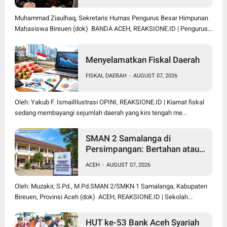
Muhammad Ziaulhaq, Sekretaris Humas Pengurus Besar Himpunan
Mahasiswa Bireuen (dok) BANDA ACEH, REAKSIONE.ID | Pengurus...
Menyelamatkan Fiskal Daerah
FISKAL DAERAH
-
AUGUST 07, 2026
Oleh: Yakub F. IsmailIlustrasi OPINI, REAKSIONE.ID | Kiamat fiskal
sedang membayangi sejumlah daerah yang kini tengah me...
SMAN 2 Samalanga di
Persimpangan: Bertahan atau
Berubah Menjadi SMK?
ACEH
-
AUGUST 07, 2026
Oleh: Muzakir, S.Pd., M.Pd.SMAN 2/SMKN 1 Samalanga, Kabupaten
Bireuen, Provinsi Aceh (dok) ACEH, REAKSIONE.ID | Sekolah...
HUT ke-53 Bank Aceh Syariah