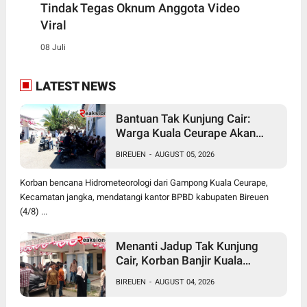
Tindak Tegas Oknum Anggota Video
Viral
08 Juli
LATEST NEWS
Bantuan Tak Kunjung Cair:
Warga Kuala Ceurape Akan
Dirikan Tenda di Kantor BPBD
BIREUEN
-
AUGUST 05, 2026
Korban bencana Hidrometeorologi dari Gampong Kuala Ceurape,
Kecamatan jangka, mendatangi kantor BPBD kabupaten Bireuen
(4/8) ...
Menanti Jadup Tak Kunjung
Cair, Korban Banjir Kuala
Ceurape Geruduk BPBD
BIREUEN
-
AUGUST 04, 2026
Bireuen: "Kami Dibola-bolai"