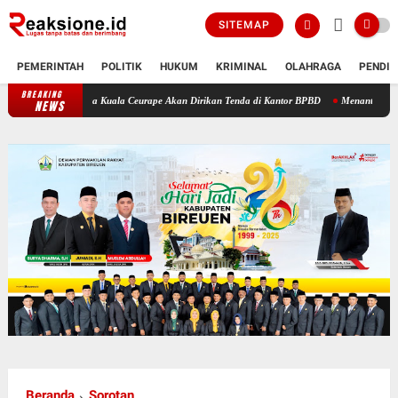
SITEMAP
PEMERINTAH
POLITIK
HUKUM
KRIMINAL
OLAHRAGA
PENDID
BREAKING
Cair: Warga Kuala Ceurape Akan Dirikan Tenda di Kantor BPBD
Menanti Jadup Tak Kunj
NEWS
Beranda
Sorotan