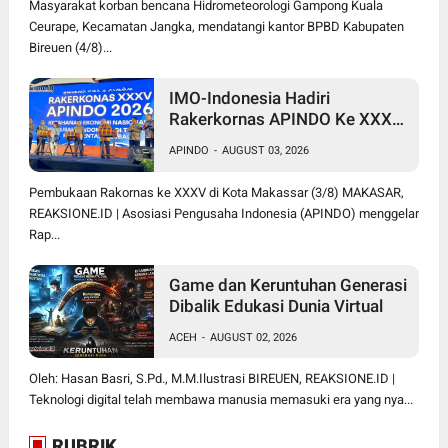
Masyarakat korban bencana Hidrometeorologi Gampong Kuala
Ceurape, Kecamatan Jangka, mendatangi kantor BPBD Kabupaten
Bireuen (4/8)...
IMO-Indonesia Hadiri
Rakerkornas APINDO Ke XXXV
di Makassar
APINDO
-
AUGUST 03, 2026
Pembukaan Rakornas ke XXXV di Kota Makassar (3/8) MAKASAR,
REAKSIONE.ID | Asosiasi Pengusaha Indonesia (APINDO) menggelar
Rap...
Game dan Keruntuhan Generasi
Dibalik Edukasi Dunia Virtual
ACEH
-
AUGUST 02, 2026
Oleh: Hasan Basri, S.Pd., M.M.Ilustrasi BIREUEN, REAKSIONE.ID |
Teknologi digital telah membawa manusia memasuki era yang nya...
RUBRIK