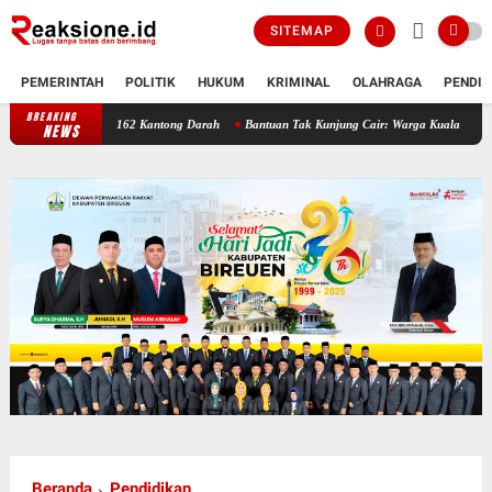
SITEMAP
PEMERINTAH
POLITIK
HUKUM
KRIMINAL
OLAHRAGA
PENDID
BREAKING
HUT ke-53 Bank Aceh Syariah Bireuen Berhasil Kumpulkan 162 Kantong Da
NEWS
Beranda
Pendidikan