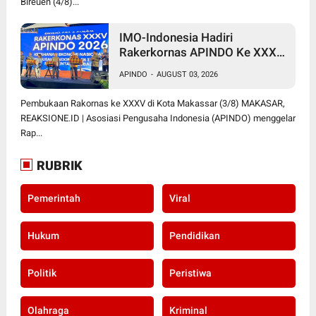
Bireuen (4/8)...
IMO-Indonesia Hadiri
Rakerkornas APINDO Ke XXXV
di Makassar
APINDO
-
AUGUST 03, 2026
Pembukaan Rakornas ke XXXV di Kota Makassar (3/8) MAKASAR,
REAKSIONE.ID | Asosiasi Pengusaha Indonesia (APINDO) menggelar
Rap...
RUBRIK
Pemerintah
Viral
Hukum
Pendidikan
Politik
Peristiwa
Olahraga
Kriminal