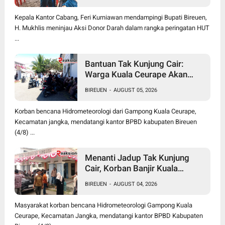
Kepala Kantor Cabang, Feri Kurniawan mendampingi Bupati Bireuen,
H. Mukhlis meninjau Aksi Donor Darah dalam rangka peringatan HUT
...
Bantuan Tak Kunjung Cair:
Warga Kuala Ceurape Akan
Dirikan Tenda di Kantor BPBD
BIREUEN
-
AUGUST 05, 2026
Korban bencana Hidrometeorologi dari Gampong Kuala Ceurape,
Kecamatan jangka, mendatangi kantor BPBD kabupaten Bireuen
(4/8) ...
Menanti Jadup Tak Kunjung
Cair, Korban Banjir Kuala
Ceurape Geruduk BPBD
BIREUEN
-
AUGUST 04, 2026
Bireuen: "Kami Dibola-bolai"
Masyarakat korban bencana Hidrometeorologi Gampong Kuala
Ceurape, Kecamatan Jangka, mendatangi kantor BPBD Kabupaten