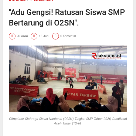
"Adu Gengsi! Ratusan Siswa SMP
Bertarung di O2SN".
Juwaini
13 Juni
0 Komentar
Olimpiade Olahraga Siswa Nasional (O2SN) Tingkat SMP Tahun 2026, Disdikbud
Aceh Timur (13/6)