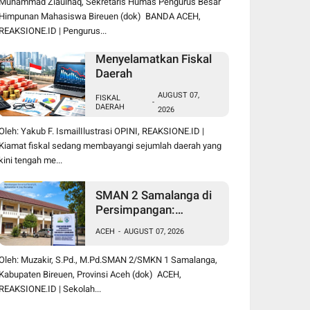
Muhammad Ziaulhaq, Sekretaris Humas Pengurus Besar
Himpunan Mahasiswa Bireuen (dok) BANDA ACEH,
REAKSIONE.ID | Pengurus...
Menyelamatkan Fiskal
Daerah
AUGUST 07,
FISKAL
-
DAERAH
2026
Oleh: Yakub F. IsmailIlustrasi OPINI, REAKSIONE.ID |
Kiamat fiskal sedang membayangi sejumlah daerah yang
kini tengah me...
SMAN 2 Samalanga di
Persimpangan:
Bertahan atau Berubah
ACEH
-
AUGUST 07, 2026
Menjadi SMK?
Oleh: Muzakir, S.Pd., M.Pd.SMAN 2/SMKN 1 Samalanga,
Kabupaten Bireuen, Provinsi Aceh (dok) ACEH,
REAKSIONE.ID | Sekolah...