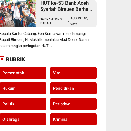
HUT ke-53 Bank Aceh
Syariah Bireuen Berhasil
Kumpulkan 162
AUGUST 06,
162 KANTONG
Kantong Darah
-
DARAH
2026
Kepala Kantor Cabang, Feri Kurniawan mendampingi
Bupati Bireuen, H. Mukhlis meninjau Aksi Donor Darah
dalam rangka peringatan HUT ...
RUBRIK
Pemerintah
Viral
Hukum
Pendidikan
Politik
Peristiwa
Olahraga
Kriminal