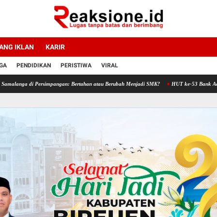
ANG IKLAN
KARIR
GA
PENDIDIKAN
PERISTIWA
VIRAL
ersimpangan: Bertahan atau Berubah Menjadi SMK?
HUT ke-53 Bank Aceh Syariah Bire