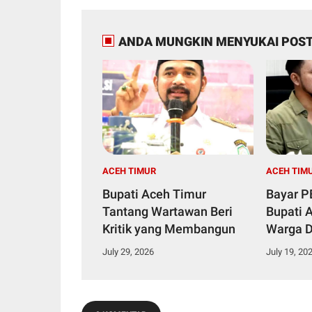
ANDA MUNGKIN MENYUKAI POST
ACEH TIMUR
ACEH TIM
Bupati Aceh Timur
Bayar P
Tantang Wartawan Beri
Bupati 
Kritik yang Membangun
Warga 
Pemban
July 29, 2026
July 19, 20
Lewat P