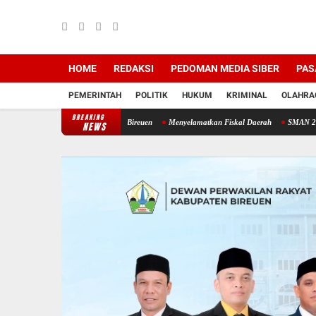
HOME
REDAKSI
PEDOMAN MEDIA SIBER
PAS
PEMERINTAH
POLITIK
HUKUM
KRIMINAL
OLAHRA
BREAKING
is Bangkitkan Petani Bireuen
Menyelamatkan Fiskal Daerah
SMAN 2 Samalanga di P
NEWS