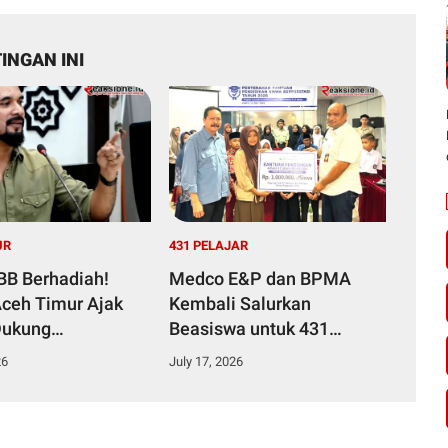
INGAN INI
UR
431 PELAJAR
BB Berhadiah!
Medco E&P dan BPMA
Aceh Timur Ajak
Kembali Salurkan
Dukung
Beasiswa untuk 431
gunan Daerah
Pelajar Berprestasi di
26
July 17, 2026
ajak
Aceh Timur