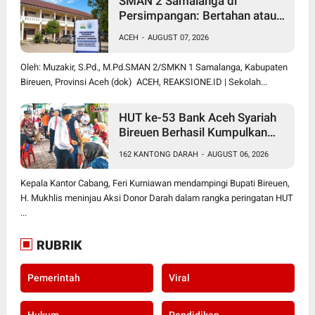
SMAN 2 Samalanga di
Persimpangan: Bertahan atau
Berubah Menjadi SMK?
ACEH
-
AUGUST 07, 2026
Oleh: Muzakir, S.Pd., M.Pd.SMAN 2/SMKN 1 Samalanga, Kabupaten
Bireuen, Provinsi Aceh (dok) ACEH, REAKSIONE.ID | Sekolah...
HUT ke-53 Bank Aceh Syariah
Bireuen Berhasil Kumpulkan
162 Kantong Darah
162 KANTONG DARAH
-
AUGUST 06, 2026
Kepala Kantor Cabang, Feri Kurniawan mendampingi Bupati Bireuen,
H. Mukhlis meninjau Aksi Donor Darah dalam rangka peringatan HUT
...
RUBRIK
Pemerintah
Viral