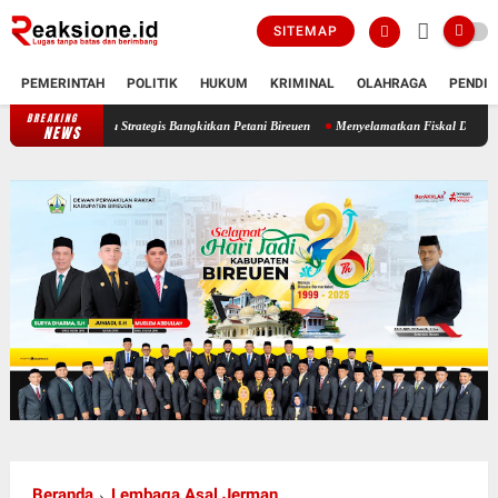
SITEMAP
PEMERINTAH
POLITIK
HUKUM
KRIMINAL
OLAHRAGA
PENDID
BREAKING
 Sawah Baru Strategis Bangkitkan Petani Bireuen
Menyelamatkan Fiskal Daerah
SMA
NEWS
Beranda
Lembaga Asal Jerman