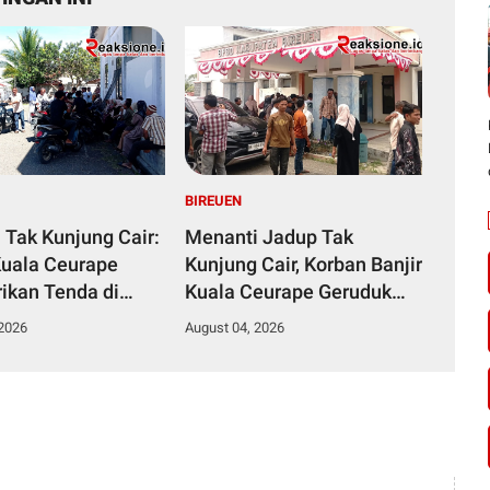
BIREUEN
 Tak Kunjung Cair:
Menanti Jadup Tak
uala Ceurape
Kunjung Cair, Korban Banjir
rikan Tenda di
Kuala Ceurape Geruduk
BPBD
BPBD Bireuen: "Kami
 2026
August 04, 2026
Dibola-bolai"