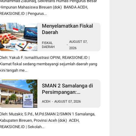
Muhammad Ziaulhaq, Sekretaris Humas Pengurus Besar
Himpunan Mahasiswa Bireuen (dok) BANDA ACEH,
REAKSIONE.ID | Pengurus...
Menyelamatkan Fiskal
Daerah
AUGUST 07,
FISKAL
-
DAERAH
2026
Oleh: Yakub F. IsmailIlustrasi OPINI, REAKSIONE.ID |
Kiamat fiskal sedang membayangi sejumlah daerah yang
kini tengah me...
SMAN 2 Samalanga di
Persimpangan:
Bertahan atau Berubah
ACEH
-
AUGUST 07, 2026
Menjadi SMK?
Oleh: Muzakir, S.Pd., M.Pd.SMAN 2/SMKN 1 Samalanga,
Kabupaten Bireuen, Provinsi Aceh (dok) ACEH,
REAKSIONE.ID | Sekolah...