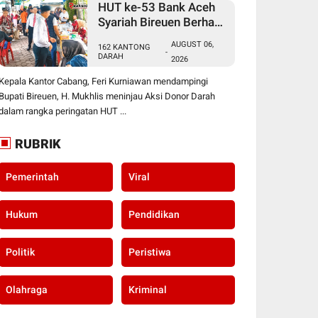
HUT ke-53 Bank Aceh
Syariah Bireuen Berhasil
Kumpulkan 162
AUGUST 06,
162 KANTONG
Kantong Darah
-
DARAH
2026
Kepala Kantor Cabang, Feri Kurniawan mendampingi
Bupati Bireuen, H. Mukhlis meninjau Aksi Donor Darah
dalam rangka peringatan HUT ...
RUBRIK
Pemerintah
Viral
Hukum
Pendidikan
Politik
Peristiwa
Olahraga
Kriminal