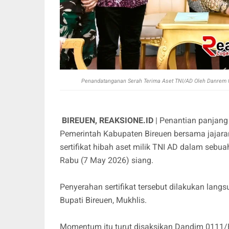
Penandatanganan Serah Terima Aset TNI/AD Oleh Danrem 01
BIREUEN, REAKSIONE.ID
| Penantian panjang 
Pemerintah Kabupaten Bireuen bersama jajara
sertifikat hibah aset milik TNI AD dalam sebu
Rabu (7 May 2026) siang.
Penyerahan sertifikat tersebut dilakukan lan
Bupati Bireuen, Mukhlis.
Momentum itu turut disaksikan Dandim 0111/Bi