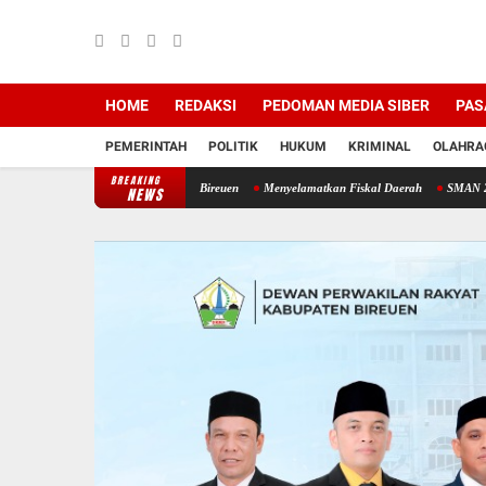
HOME
REDAKSI
PEDOMAN MEDIA SIBER
PAS
PEMERINTAH
POLITIK
HUKUM
KRIMINAL
OLAHRA
BREAKING
gis Bangkitkan Petani Bireuen
Menyelamatkan Fiskal Daerah
SMAN 2 Samalanga di 
NEWS