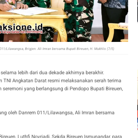
1/Lilawangsa, Brigjen. Ali Imran bersama Bupati Bireuen, H. Mukhlis (7/5)
selama lebih dari dua dekade akhirnya berakhir.
n TNI Angkatan Darat resmi melaksanakan serah terima
ah seremoni yang berlangsung di Pendopo Bupati Bireuen,
gsung oleh Danrem 011/Lilawangsa, Ali Imran bersama
reuen, Luthfi Novriadi, Sekda Bireuen Ismunandar, para