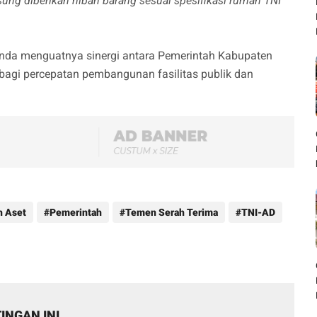
sung diberikan hibah barang sesuai spesifikasi rumah TNI
nanda menguatnya sinergi antara Pemerintah Kabupaten
bagi percepatan pembangunan fasilitas publik dan
h Aset
Pemerintah
Temen Serah Terima
TNI-AD
INGAN INI