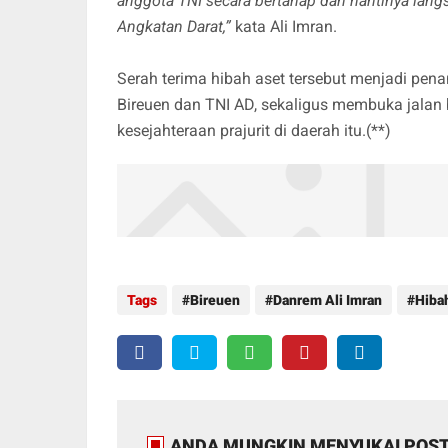
anggota TNI secara bertahap dan nantinya lang
Angkatan Darat,”
kata Ali Imran.
Serah terima hibah aset tersebut menjadi pe
Bireuen dan TNI AD, sekaligus membuka jalan 
kesejahteraan prajurit di daerah itu.(**)
Tags
Bireuen
Danrem Ali Imran
Hiba
ANDA MUNGKIN MENYUKAI POST