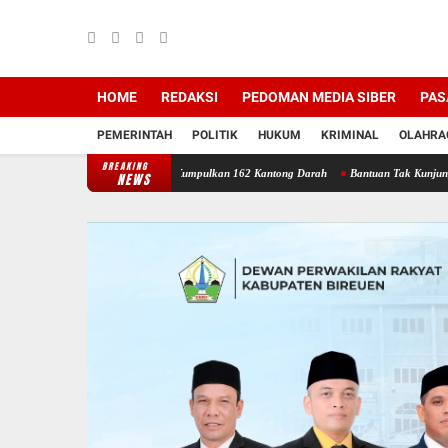
HOME
REDAKSI
PEDOMAN MEDIA SIBER
PAS
PEMERINTAH
POLITIK
HUKUM
KRIMINAL
OLAHRA
BREAKING
iah Bireuen Berhasil Kumpulkan 162 Kantong Darah
Bantuan Tak Kunjung Cair: Warga 
NEWS