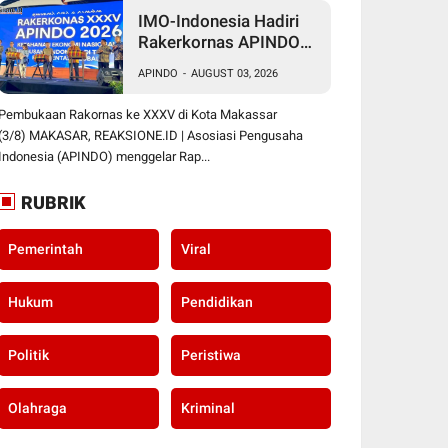
IMO-Indonesia Hadiri
Rakerkornas APINDO
Ke XXXV di Makassar
APINDO
-
AUGUST 03, 2026
Pembukaan Rakornas ke XXXV di Kota Makassar
(3/8) MAKASAR, REAKSIONE.ID | Asosiasi Pengusaha
Indonesia (APINDO) menggelar Rap...
RUBRIK
Pemerintah
Viral
Hukum
Pendidikan
Politik
Peristiwa
Olahraga
Kriminal