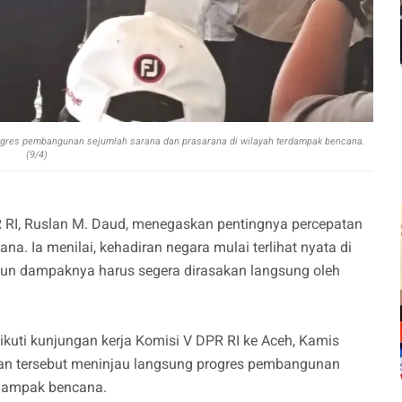
rogres pembangunan sejumlah sarana dan prasarana di wilayah terdampak bencana.
(9/4)
 RI, Ruslan M. Daud, menegaskan pentingnya percepatan
a. Ia menilai, kehadiran negara mulai terlihat nyata di
n dampaknya harus segera dirasakan langsung oleh
kuti kunjungan kerja Komisi V DPR RI ke Aceh, Kamis
an tersebut meninjau langsung progres pembangunan
rdampak bencana.