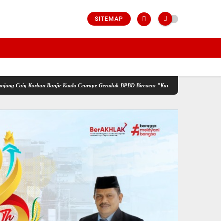
SITEMAP
rban Banjir Kuala Ceurape Geruduk BPBD Bireuen: "Kami Dibola-bolai"
IMO-Indonesia 