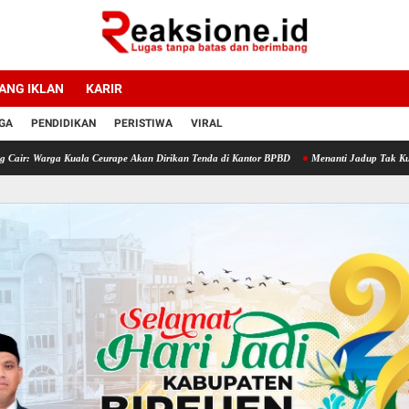
ANG IKLAN
KARIR
GA
PENDIDIKAN
PERISTIWA
VIRAL
Kuala Ceurape Akan Dirikan Tenda di Kantor BPBD
Menanti Jadup Tak Kunjung Cair, Ko