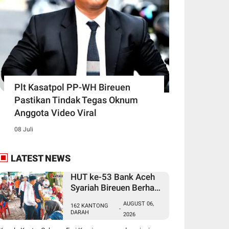
Plt Kasatpol PP-WH Bireuen
Pastikan Tindak Tegas Oknum
Anggota Video Viral
08 Juli
LATEST NEWS
HUT ke-53 Bank Aceh
Syariah Bireuen Berhasil
Kumpulkan 162
AUGUST 06,
162 KANTONG
Kantong Darah
-
DARAH
2026