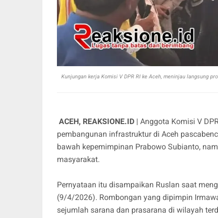
Kunjungan kerja Komisi V DPR RI ke Aceh, meninjau langsung p
ACEH, REAKSIONE.ID
| Anggota Komisi V DPR
pembangunan infrastruktur di Aceh pascabencan
bawah kepemimpinan Prabowo Subianto, namu
masyarakat.
Pernyataan itu disampaikan Ruslan saat mengi
(9/4/2026). Rombongan yang dipimpin Irmaw
sejumlah sarana dan prasarana di wilayah te