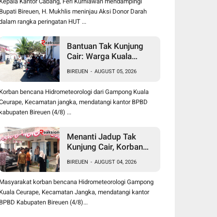
Kepala Kantor Cabang, Feri Kurniawan mendampingi
Bupati Bireuen, H. Mukhlis meninjau Aksi Donor Darah
dalam rangka peringatan HUT ...
Bantuan Tak Kunjung
Cair: Warga Kuala
Ceurape Akan Dirikan
BIREUEN
-
AUGUST 05, 2026
Tenda di Kantor BPBD
Korban bencana Hidrometeorologi dari Gampong Kuala
Ceurape, Kecamatan jangka, mendatangi kantor BPBD
kabupaten Bireuen (4/8) ...
Menanti Jadup Tak
Kunjung Cair, Korban
Banjir Kuala Ceurape
BIREUEN
-
AUGUST 04, 2026
Geruduk BPBD Bireuen:
"Kami Dibola-bolai"
Masyarakat korban bencana Hidrometeorologi Gampong
Kuala Ceurape, Kecamatan Jangka, mendatangi kantor
BPBD Kabupaten Bireuen (4/8)...