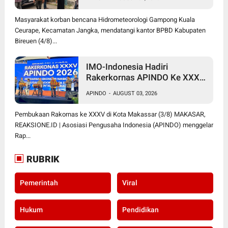
Bireuen: "Kami Dibola-bolai"
Masyarakat korban bencana Hidrometeorologi Gampong Kuala
Ceurape, Kecamatan Jangka, mendatangi kantor BPBD Kabupaten
Bireuen (4/8)...
IMO-Indonesia Hadiri
Rakerkornas APINDO Ke XXXV
di Makassar
APINDO
-
AUGUST 03, 2026
Pembukaan Rakornas ke XXXV di Kota Makassar (3/8) MAKASAR,
REAKSIONE.ID | Asosiasi Pengusaha Indonesia (APINDO) menggelar
Rap...
RUBRIK
Pemerintah
Viral
Hukum
Pendidikan