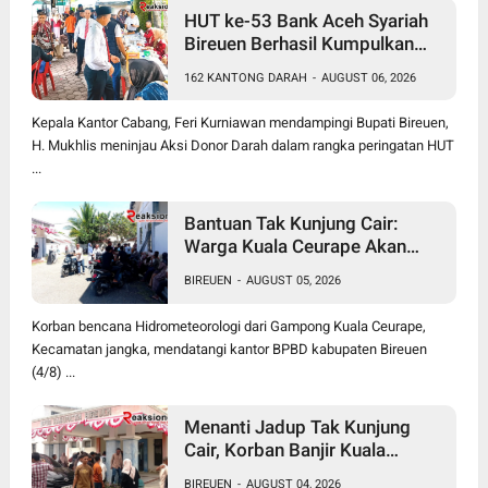
HUT ke-53 Bank Aceh Syariah
Bireuen Berhasil Kumpulkan
162 Kantong Darah
162 KANTONG DARAH
-
AUGUST 06, 2026
Kepala Kantor Cabang, Feri Kurniawan mendampingi Bupati Bireuen,
H. Mukhlis meninjau Aksi Donor Darah dalam rangka peringatan HUT
...
Bantuan Tak Kunjung Cair:
Warga Kuala Ceurape Akan
Dirikan Tenda di Kantor BPBD
BIREUEN
-
AUGUST 05, 2026
Korban bencana Hidrometeorologi dari Gampong Kuala Ceurape,
Kecamatan jangka, mendatangi kantor BPBD kabupaten Bireuen
(4/8) ...
Menanti Jadup Tak Kunjung
Cair, Korban Banjir Kuala
Ceurape Geruduk BPBD
BIREUEN
-
AUGUST 04, 2026