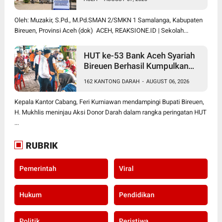
Oleh: Muzakir, S.Pd., M.Pd.SMAN 2/SMKN 1 Samalanga, Kabupaten
Bireuen, Provinsi Aceh (dok) ACEH, REAKSIONE.ID | Sekolah...
HUT ke-53 Bank Aceh Syariah
Bireuen Berhasil Kumpulkan
162 Kantong Darah
162 KANTONG DARAH
-
AUGUST 06, 2026
Kepala Kantor Cabang, Feri Kurniawan mendampingi Bupati Bireuen,
H. Mukhlis meninjau Aksi Donor Darah dalam rangka peringatan HUT
...
RUBRIK
Pemerintah
Viral
Hukum
Pendidikan
Politik
Peristiwa