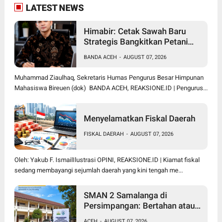
LATEST NEWS
Himabir: Cetak Sawah Baru
Strategis Bangkitkan Petani
Bireuen
BANDA ACEH
-
AUGUST 07, 2026
Muhammad Ziaulhaq, Sekretaris Humas Pengurus Besar Himpunan
Mahasiswa Bireuen (dok) BANDA ACEH, REAKSIONE.ID | Pengurus...
Menyelamatkan Fiskal Daerah
FISKAL DAERAH
-
AUGUST 07, 2026
Oleh: Yakub F. IsmailIlustrasi OPINI, REAKSIONE.ID | Kiamat fiskal
sedang membayangi sejumlah daerah yang kini tengah me...
SMAN 2 Samalanga di
Persimpangan: Bertahan atau
Berubah Menjadi SMK?
ACEH
-
AUGUST 07, 2026