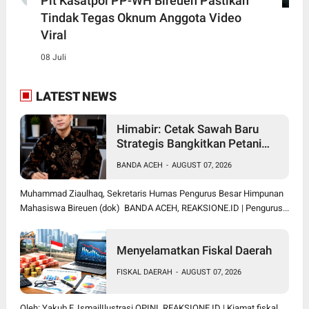
Plt Kasatpol PP-WH Bireuen Pastikan
Tindak Tegas Oknum Anggota Video
Viral
08 Juli
LATEST NEWS
Himabir: Cetak Sawah Baru
Strategis Bangkitkan Petani
Bireuen
BANDA ACEH
-
AUGUST 07, 2026
Muhammad Ziaulhaq, Sekretaris Humas Pengurus Besar Himpunan
Mahasiswa Bireuen (dok) BANDA ACEH, REAKSIONE.ID | Pengurus...
Menyelamatkan Fiskal Daerah
FISKAL DAERAH
-
AUGUST 07, 2026
Oleh: Yakub F. IsmailIlustrasi OPINI, REAKSIONE.ID | Kiamat fiskal