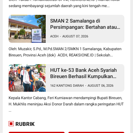
sedang membayangi sejumlah daerah yang kini tengah me...
SMAN 2 Samalanga di
Persimpangan: Bertahan atau
Berubah Menjadi SMK?
ACEH
-
AUGUST 07, 2026
Oleh: Muzakir, S.Pd., M.Pd.SMAN 2/SMKN 1 Samalanga, Kabupaten
Bireuen, Provinsi Aceh (dok) ACEH, REAKSIONE.ID | Sekolah...
HUT ke-53 Bank Aceh Syariah
Bireuen Berhasil Kumpulkan
162 Kantong Darah
162 KANTONG DARAH
-
AUGUST 06, 2026
Kepala Kantor Cabang, Feri Kurniawan mendampingi Bupati Bireuen,
H. Mukhlis meninjau Aksi Donor Darah dalam rangka peringatan HUT
...
RUBRIK