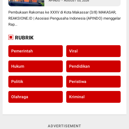
APINDO
-
AUGUST 03, 2026
Pembukaan Rakornas ke XXXV di Kota Makassar (3/8) MAKASAR,
REAKSIONE.ID | Asosiasi Pengusaha Indonesia (APINDO) menggelar
Rap...
RUBRIK
Pemerintah
Viral
Hukum
Pendidikan
Politik
Peristiwa
Olahraga
Kriminal
ADVERTISEMENT