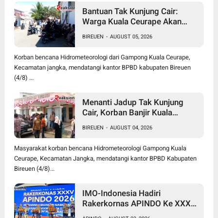
Bantuan Tak Kunjung Cair:
Warga Kuala Ceurape Akan
Dirikan Tenda di Kantor BPBD
BIREUEN
-
AUGUST 05, 2026
Korban bencana Hidrometeorologi dari Gampong Kuala Ceurape,
Kecamatan jangka, mendatangi kantor BPBD kabupaten Bireuen
(4/8) ...
Menanti Jadup Tak Kunjung
Cair, Korban Banjir Kuala
Ceurape Geruduk BPBD
BIREUEN
-
AUGUST 04, 2026
Bireuen: "Kami Dibola-bolai"
Masyarakat korban bencana Hidrometeorologi Gampong Kuala
Ceurape, Kecamatan Jangka, mendatangi kantor BPBD Kabupaten
Bireuen (4/8)...
IMO-Indonesia Hadiri
Rakerkornas APINDO Ke XXXV
di Makassar