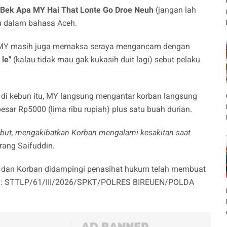
"Bek Apa MY Hai That Lonte Go Droe Neuh
(jangan lah
tu dalam bahasa Aceh.
n MY masih juga memaksa seraya mengancam dengan
le"
(kalau tidak mau gak kukasih duit lagi) sebut pelaku
 di kebun itu, MY langsung mengantar korban langsung
ar Rp5000 (lima ribu rupiah) plus satu buah durian.
ersebut, mengakibatkan Korban mengalami kesakitan saat
erang Saifuddin.
bu) dan Korban didampingi penasihat hukum telah membuat
mor : STTLP/61/III/2026/SPKT/POLRES BIREUEN/POLDA