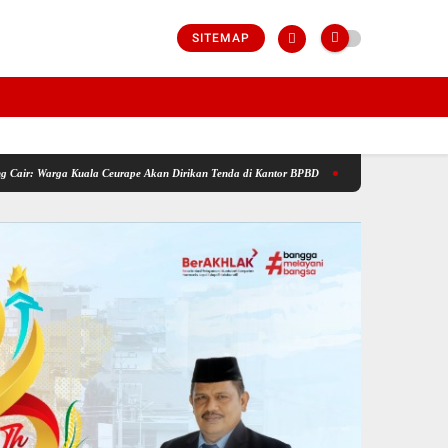
SITEMAP
uala Ceurape Akan Dirikan Tenda di Kantor BPBD
Menanti Jadup Tak Kunjung Cair, Kor