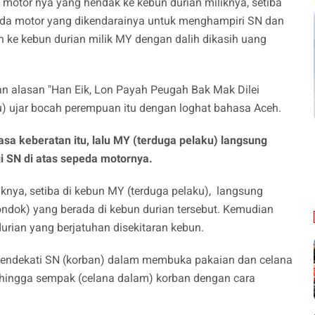
 motor nya yang hendak ke kebun durian miliknya, setiba
da motor yang dikendarainya untuk menghampiri SN dan
 ke kebun durian milik MY dengan dalih dikasih uang
 alasan "Han Eik, Lon Payah Peugah Bak Mak Dilei
lu) ujar bocah perempuan itu dengan loghat bahasa Aceh.
a keberatan itu, lalu MY (terduga pelaku) langsung
 SN di atas sepeda motornya.
iknya, setiba di kebun MY (terduga pelaku), langsung
dok) yang berada di kebun durian tersebut. Kemudian
ian yang berjatuhan disekitaran kebun.
endekati SN (korban) dalam membuka pakaian dan celana
hingga sempak (celana dalam) korban dengan cara