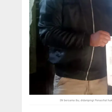
SN bersama Ibu, didampingi Penasihat huk