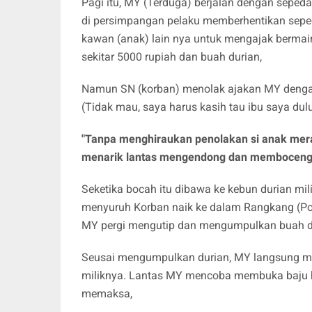
Pagi itu, MY (Terduga) berjalan dengan sepeda
di persimpangan pelaku memberhentikan sepe
kawan (anak) lain nya untuk mengajak bermain
sekitar 5000 rupiah dan buah durian,
Namun SN (korban) menolak ajakan MY dengan
(Tidak mau, saya harus kasih tau ibu saya du
"Tanpa menghiraukan penolakan si anak meras
menarik lantas mengendong dan membocengi
Seketika bocah itu dibawa ke kebun durian mil
menyuruh Korban naik ke dalam Rangkang (Pon
MY pergi mengutip dan mengumpulkan buah dur
Seusai mengumpulkan durian, MY langsung m
miliknya. Lantas MY mencoba membuka baju 
memaksa,