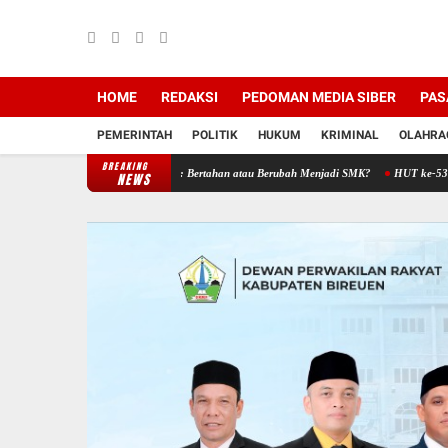
HOME
REDAKSI
PEDOMAN MEDIA SIBER
PAS
PEMERINTAH
POLITIK
HUKUM
KRIMINAL
OLAHRA
BREAKING
ga di Persimpangan: Bertahan atau Berubah Menjadi SMK?
HUT ke-53 Bank Aceh Syar
NEWS