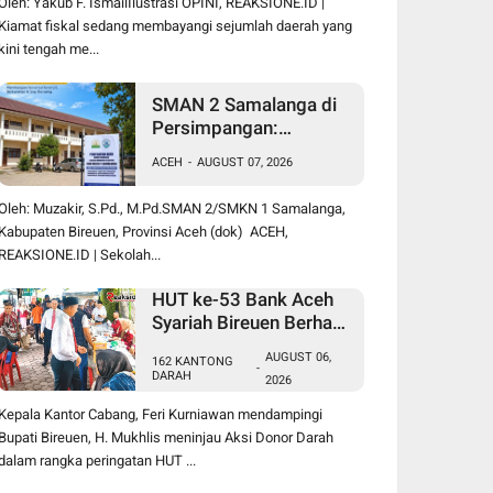
Oleh: Yakub F. IsmailIlustrasi OPINI, REAKSIONE.ID |
Kiamat fiskal sedang membayangi sejumlah daerah yang
kini tengah me...
SMAN 2 Samalanga di
Persimpangan:
Bertahan atau Berubah
ACEH
-
AUGUST 07, 2026
Menjadi SMK?
Oleh: Muzakir, S.Pd., M.Pd.SMAN 2/SMKN 1 Samalanga,
Kabupaten Bireuen, Provinsi Aceh (dok) ACEH,
REAKSIONE.ID | Sekolah...
HUT ke-53 Bank Aceh
Syariah Bireuen Berhasil
Kumpulkan 162
AUGUST 06,
162 KANTONG
Kantong Darah
-
DARAH
2026
Kepala Kantor Cabang, Feri Kurniawan mendampingi
Bupati Bireuen, H. Mukhlis meninjau Aksi Donor Darah
dalam rangka peringatan HUT ...