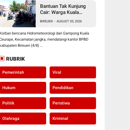
Bantuan Tak Kunjung
Cair: Warga Kuala
Ceurape Akan Dirikan
BIREUEN
-
AUGUST 05, 2026
Tenda di Kantor BPBD
Korban bencana Hidrometeorologi dari Gampong Kuala
Ceurape, Kecamatan jangka, mendatangi kantor BPBD
kabupaten Bireuen (4/8) ...
RUBRIK
Pemerintah
Viral
Hukum
Pendidikan
Politik
Peristiwa
Olahraga
Kriminal