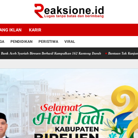
ANG IKLAN
KARIR
GA
PENDIDIKAN
PERISTIWA
VIRAL
iah Bireuen Berhasil Kumpulkan 162 Kantong Darah
Bantuan Tak Kunjung Cair: Warga K