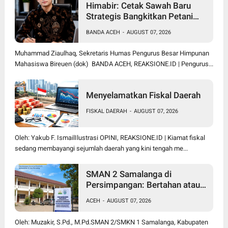
Himabir: Cetak Sawah Baru
Strategis Bangkitkan Petani
Bireuen
BANDA ACEH
-
AUGUST 07, 2026
Muhammad Ziaulhaq, Sekretaris Humas Pengurus Besar Himpunan
Mahasiswa Bireuen (dok) BANDA ACEH, REAKSIONE.ID | Pengurus...
Menyelamatkan Fiskal Daerah
FISKAL DAERAH
-
AUGUST 07, 2026
Oleh: Yakub F. IsmailIlustrasi OPINI, REAKSIONE.ID | Kiamat fiskal
sedang membayangi sejumlah daerah yang kini tengah me...
SMAN 2 Samalanga di
Persimpangan: Bertahan atau
Berubah Menjadi SMK?
ACEH
-
AUGUST 07, 2026
Oleh: Muzakir, S.Pd., M.Pd.SMAN 2/SMKN 1 Samalanga, Kabupaten