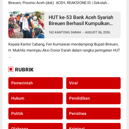
Bireuen, Provinsi Aceh (dok) ACEH, REAKSIONE.ID | Sekolah...
HUT ke-53 Bank Aceh Syariah
Bireuen Berhasil Kumpulkan
162 Kantong Darah
162 KANTONG DARAH
-
AUGUST 06, 2026
Kepala Kantor Cabang, Feri Kurniawan mendampingi Bupati Bireuen,
H. Mukhlis meninjau Aksi Donor Darah dalam rangka peringatan HUT
...
RUBRIK
Pemerintah
Viral
Hukum
Pendidikan
Politik
Peristiwa
Olahraga
Kriminal