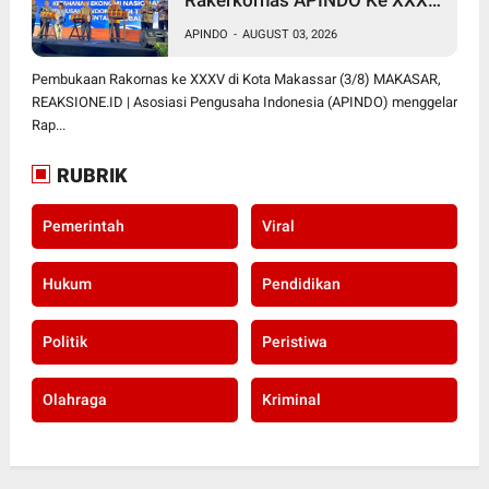
di Makassar
APINDO
-
AUGUST 03, 2026
Pembukaan Rakornas ke XXXV di Kota Makassar (3/8) MAKASAR,
REAKSIONE.ID | Asosiasi Pengusaha Indonesia (APINDO) menggelar
Rap...
RUBRIK
Pemerintah
Viral
Hukum
Pendidikan
Politik
Peristiwa
Olahraga
Kriminal