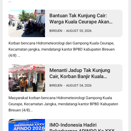
...
Bantuan Tak Kunjung Cair:
Warga Kuala Ceurape Akan
Dirikan Tenda di Kantor BPBD
BIREUEN
-
AUGUST 05, 2026
Korban bencana Hidrometeorologi dari Gampong Kuala Ceurape,
Kecamatan jangka, mendatangi kantor BPBD kabupaten Bireuen
(4/8) ...
Menanti Jadup Tak Kunjung
Cair, Korban Banjir Kuala
Ceurape Geruduk BPBD
BIREUEN
-
AUGUST 04, 2026
Bireuen: "Kami Dibola-bolai"
Masyarakat korban bencana Hidrometeorologi Gampong Kuala
Ceurape, Kecamatan Jangka, mendatangi kantor BPBD Kabupaten
Bireuen (4/8)...
IMO-Indonesia Hadiri
Rakerkornas APINDO Ke XXXV