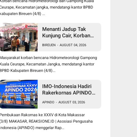
Korban bencana Hidrometeorologi dari Gampong Kuala
Ceurape, Kecamatan jangka, mendatangi kantor BPBD
kabupaten Bireuen (4/8) ...
Menanti Jadup Tak
Kunjung Cair, Korban
Banjir Kuala Ceurape
BIREUEN
-
AUGUST 04, 2026
Geruduk BPBD Bireuen:
"Kami Dibola-bolai"
Masyarakat korban bencana Hidrometeorologi Gampong
Kuala Ceurape, Kecamatan Jangka, mendatangi kantor
BPBD Kabupaten Bireuen (4/8)...
IMO-Indonesia Hadiri
Rakerkornas APINDO
Ke XXXV di Makassar
APINDO
-
AUGUST 03, 2026
Pembukaan Rakornas ke XXXV di Kota Makassar
(3/8) MAKASAR, REAKSIONE.ID | Asosiasi Pengusaha
Indonesia (APINDO) menggelar Rap...