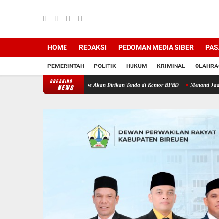
HOME
REDAKSI
PEDOMAN MEDIA SIBER
PAS
PEMERINTAH
POLITIK
HUKUM
KRIMINAL
OLAHRA
BREAKING
r: Warga Kuala Ceurape Akan Dirikan Tenda di Kantor BPBD
Menanti Jadup Tak Kunjung
NEWS