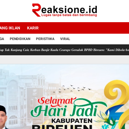
ANG IKLAN
KARIR
GA
PENDIDIKAN
PERISTIWA
VIRAL
 Cair, Korban Banjir Kuala Ceurape Geruduk BPBD Bireuen: "Kami Dibola-bolai"
IMO-In