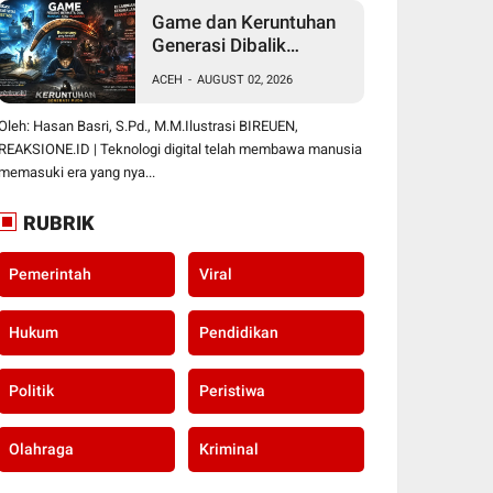
Game dan Keruntuhan
Generasi Dibalik
Edukasi Dunia Virtual
ACEH
-
AUGUST 02, 2026
Oleh: Hasan Basri, S.Pd., M.M.Ilustrasi BIREUEN,
REAKSIONE.ID | Teknologi digital telah membawa manusia
memasuki era yang nya...
RUBRIK
Pemerintah
Viral
Hukum
Pendidikan
Politik
Peristiwa
Olahraga
Kriminal