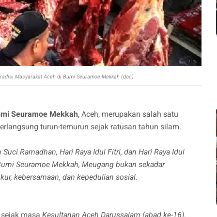
radisi Masyarakat Aceh di Bumi Seuramoe Mekkah (doc)
Bumi Seuramoe Mekkah
,
Aceh
, merupakan salah satu
erlangsung turun-temurun sejak ratusan tahun silam.
 Suci Ramadhan, Hari Raya Idul Fitri, dan Hari Raya Idul
 Bumi Seuramoe Mekkah, Meugang bukan sekadar
r, kebersamaan, dan kepedulian sosial.
 sejak masa
Kesultanan Aceh Darussalam (abad ke-16)
.