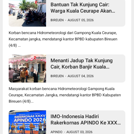
Bantuan Tak Kunjung Cair:
Warga Kuala Ceurape Akan
Dirikan Tenda di Kantor BPBD
BIREUEN
-
AUGUST 05, 2026
Korban bencana Hidrometeorologi dari Gampong Kuala Ceurape,
Kecamatan jangka, mendatangi kantor BPBD kabupaten Bireuen
(4/8) ...
Menanti Jadup Tak Kunjung
Cair, Korban Banjir Kuala
Ceurape Geruduk BPBD
BIREUEN
-
AUGUST 04, 2026
Bireuen: "Kami Dibola-bolai"
Masyarakat korban bencana Hidrometeorologi Gampong Kuala
Ceurape, Kecamatan Jangka, mendatangi kantor BPBD Kabupaten
Bireuen (4/8)...
IMO-Indonesia Hadiri
Rakerkornas APINDO Ke XXXV
di Makassar
APINDO
-
AUGUST 03, 2026