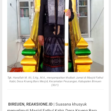
Tgk. Hanafiah M. Ali, S.Ag., M.A., menyampaikan khutbah Jumat di Masjid Fathul
Kabir, Desa Krueng Baro Mesjid, Kecamatan Peusangan, Kabupaten Bireuen
(30/1)
BIREUEN, REAKSIONE.ID
| Suasana khusyuk
menyelimuti Masjid Fathul Kabir, Desa Krueng Baro