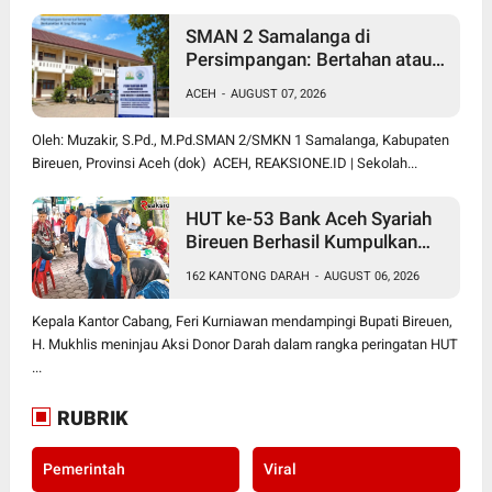
SMAN 2 Samalanga di
Persimpangan: Bertahan atau
Berubah Menjadi SMK?
ACEH
-
AUGUST 07, 2026
Oleh: Muzakir, S.Pd., M.Pd.SMAN 2/SMKN 1 Samalanga, Kabupaten
Bireuen, Provinsi Aceh (dok) ACEH, REAKSIONE.ID | Sekolah...
HUT ke-53 Bank Aceh Syariah
Bireuen Berhasil Kumpulkan
162 Kantong Darah
162 KANTONG DARAH
-
AUGUST 06, 2026
Kepala Kantor Cabang, Feri Kurniawan mendampingi Bupati Bireuen,
H. Mukhlis meninjau Aksi Donor Darah dalam rangka peringatan HUT
...
RUBRIK
Pemerintah
Viral