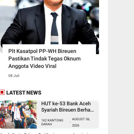
Plt Kasatpol PP-WH Bireuen
Pastikan Tindak Tegas Oknum
Anggota Video Viral
08 Juli
LATEST NEWS
HUT ke-53 Bank Aceh
Syariah Bireuen Berhasil
Kumpulkan 162
AUGUST 06,
162 KANTONG
Kantong Darah
-
DARAH
2026