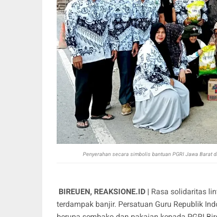
Penyerahan secara simbolis bantuan PGRI Jawa Barat d
BIREUEN, REAKSIONE.ID |
Rasa solidaritas l
terdampak banjir. Persatuan Guru Republik In
berupa sembako dan pakaian kepada PGRI Bir