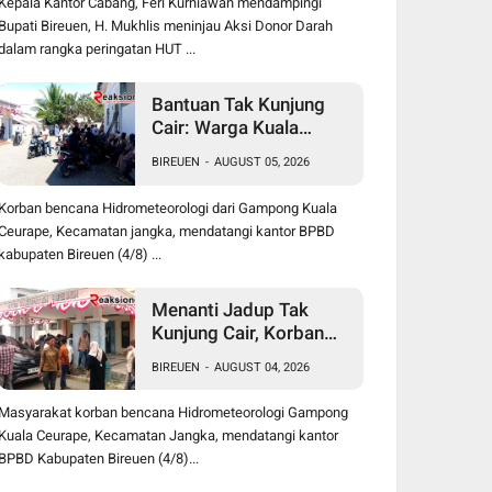
Kepala Kantor Cabang, Feri Kurniawan mendampingi
Bupati Bireuen, H. Mukhlis meninjau Aksi Donor Darah
dalam rangka peringatan HUT ...
Bantuan Tak Kunjung
Cair: Warga Kuala
Ceurape Akan Dirikan
BIREUEN
-
AUGUST 05, 2026
Tenda di Kantor BPBD
Korban bencana Hidrometeorologi dari Gampong Kuala
Ceurape, Kecamatan jangka, mendatangi kantor BPBD
kabupaten Bireuen (4/8) ...
Menanti Jadup Tak
Kunjung Cair, Korban
Banjir Kuala Ceurape
BIREUEN
-
AUGUST 04, 2026
Geruduk BPBD Bireuen:
"Kami Dibola-bolai"
Masyarakat korban bencana Hidrometeorologi Gampong
Kuala Ceurape, Kecamatan Jangka, mendatangi kantor
BPBD Kabupaten Bireuen (4/8)...