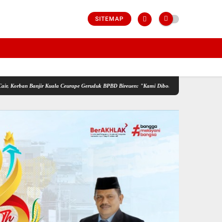
SITEMAP
anjir Kuala Ceurape Geruduk BPBD Bireuen: "Kami Dibola-bolai"
IMO-Indonesia Hadiri