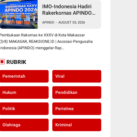
IMO-Indonesia Hadiri
Rakerkornas APINDO
Ke XXXV di Makassar
APINDO
-
AUGUST 03, 2026
Pembukaan Rakornas ke XXXV di Kota Makassar
(3/8) MAKASAR, REAKSIONE.ID | Asosiasi Pengusaha
Indonesia (APINDO) menggelar Rap...
RUBRIK
Pemerintah
Viral
Hukum
Pendidikan
Politik
Peristiwa
Olahraga
Kriminal