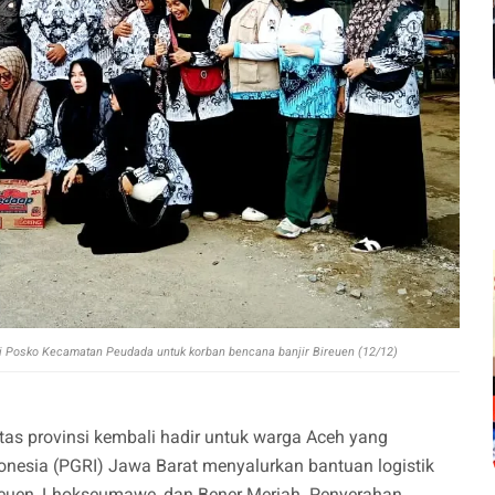
i Posko Kecamatan Peudada untuk korban bencana banjir Bireuen (12/12)
intas provinsi kembali hadir untuk warga Aceh yang
donesia (PGRI) Jawa Barat menyalurkan bantuan logistik
euen, Lhokseumawe, dan Bener Meriah. Penyerahan