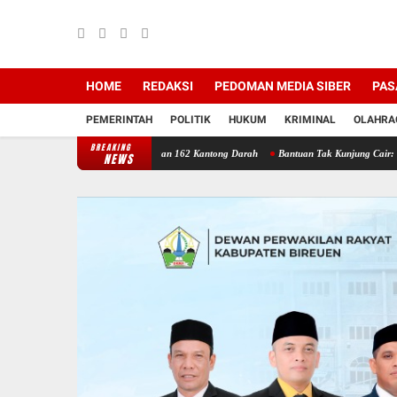
HOME
REDAKSI
PEDOMAN MEDIA SIBER
PAS
PEMERINTAH
POLITIK
HUKUM
KRIMINAL
OLAHRA
BREAKING
ireuen Berhasil Kumpulkan 162 Kantong Darah
Bantuan Tak Kunjung Cair: Warga Kuala 
NEWS