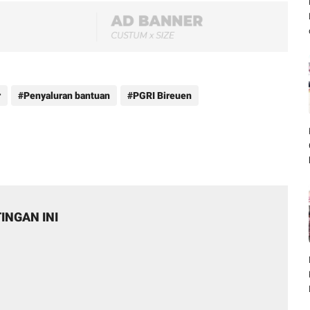
r
Penyaluran bantuan
PGRI Bireuen
INGAN INI