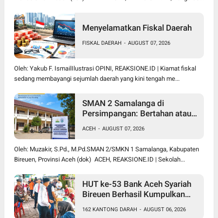
Menyelamatkan Fiskal Daerah
FISKAL DAERAH
-
AUGUST 07, 2026
Oleh: Yakub F. IsmailIlustrasi OPINI, REAKSIONE.ID | Kiamat fiskal
sedang membayangi sejumlah daerah yang kini tengah me...
SMAN 2 Samalanga di
Persimpangan: Bertahan atau
Berubah Menjadi SMK?
ACEH
-
AUGUST 07, 2026
Oleh: Muzakir, S.Pd., M.Pd.SMAN 2/SMKN 1 Samalanga, Kabupaten
Bireuen, Provinsi Aceh (dok) ACEH, REAKSIONE.ID | Sekolah...
HUT ke-53 Bank Aceh Syariah
Bireuen Berhasil Kumpulkan
162 Kantong Darah
162 KANTONG DARAH
-
AUGUST 06, 2026