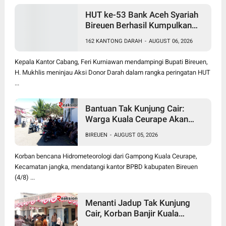
HUT ke-53 Bank Aceh Syariah
Bireuen Berhasil Kumpulkan
162 Kantong Darah
162 KANTONG DARAH
-
AUGUST 06, 2026
Kepala Kantor Cabang, Feri Kurniawan mendampingi Bupati Bireuen,
H. Mukhlis meninjau Aksi Donor Darah dalam rangka peringatan HUT
...
Bantuan Tak Kunjung Cair:
Warga Kuala Ceurape Akan
Dirikan Tenda di Kantor BPBD
BIREUEN
-
AUGUST 05, 2026
Korban bencana Hidrometeorologi dari Gampong Kuala Ceurape,
Kecamatan jangka, mendatangi kantor BPBD kabupaten Bireuen
(4/8) ...
Menanti Jadup Tak Kunjung
Cair, Korban Banjir Kuala
Ceurape Geruduk BPBD