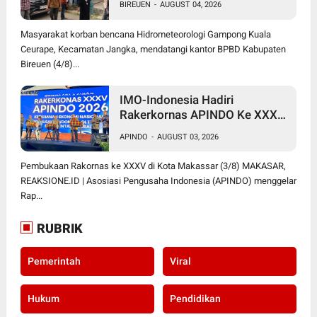
BIREUEN
-
AUGUST 04, 2026
Bireuen: "Kami Dibola-bolai"
Masyarakat korban bencana Hidrometeorologi Gampong Kuala
Ceurape, Kecamatan Jangka, mendatangi kantor BPBD Kabupaten
Bireuen (4/8)...
IMO-Indonesia Hadiri
Rakerkornas APINDO Ke XXXV
di Makassar
APINDO
-
AUGUST 03, 2026
Pembukaan Rakornas ke XXXV di Kota Makassar (3/8) MAKASAR,
REAKSIONE.ID | Asosiasi Pengusaha Indonesia (APINDO) menggelar
Rap...
RUBRIK
Pemerintah
Viral
Hukum
Pendidikan