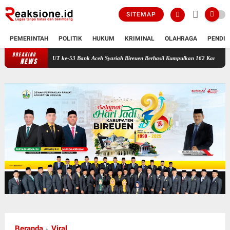
SITEMAP
PEMERINTAH
POLITIK
HUKUM
KRIMINAL
OLAHRAGA
PENDID
BREAKING
HUT ke-53 Bank Aceh Syariah Bireuen Berhasil Kumpulkan 162 Kantong Darah
NEWS
Beranda
Viral