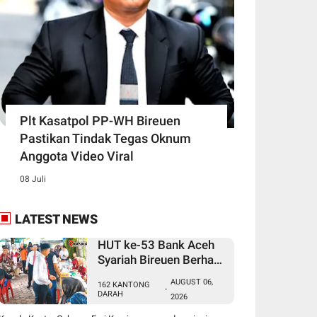
Plt Kasatpol PP-WH Bireuen
Pastikan Tindak Tegas Oknum
Anggota Video Viral
08 Juli
LATEST NEWS
HUT ke-53 Bank Aceh
Syariah Bireuen Berhasil
Kumpulkan 162
AUGUST 06,
162 KANTONG
Kantong Darah
-
DARAH
2026