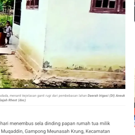
ada, menanti kejelasan ganti rugi dari pembebasan lahan
Daerah Irigasi (DI) Aneuk
Gajah Rheot (doc)
tahari menembus sela dinding papan rumah tua milik
gk. Muqaddin, Gampong Meunasah Krung, Kecamatan