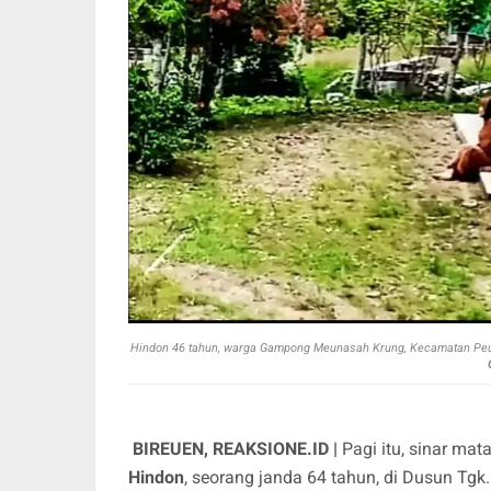
Hindon 46 tahun, warga Gampong Meunasah Krung, Kecamatan Peud
BIREUEN, REAKSIONE.ID |
Pagi itu, sinar ma
Hindon
, seorang janda 64 tahun, di Dusun T