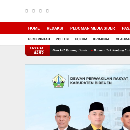
HOME
REDAKSI
PEDOMAN MEDIA SIBER
PAS
PEMERINTAH
POLITIK
HUKUM
KRIMINAL
OLAHRA
BREAKING
ireuen Berhasil Kumpulkan 162 Kantong Darah
Bantuan Tak Kunjung Cair: Warga Kuala 
NEWS