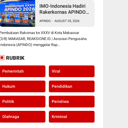
IMO-Indonesia Hadiri
Rakerkornas APINDO
Ke XXXV di Makassar
APINDO
-
AUGUST 03, 2026
Pembukaan Rakornas ke XXXV di Kota Makassar
(3/8) MAKASAR, REAKSIONE.ID | Asosiasi Pengusaha
Indonesia (APINDO) menggelar Rap...
RUBRIK
Pemerintah
Viral
Hukum
Pendidikan
Politik
Peristiwa
Olahraga
Kriminal