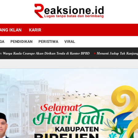
ANG IKLAN
KARIR
GA
PENDIDIKAN
PERISTIWA
VIRAL
Ceurape Akan Dirikan Tenda di Kantor BPBD
Menanti Jadup Tak Kunjung Cair, Korban B