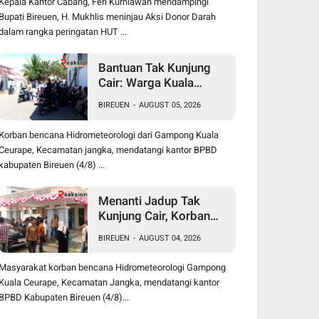
Kepala Kantor Cabang, Feri Kurniawan mendampingi
Bupati Bireuen, H. Mukhlis meninjau Aksi Donor Darah
dalam rangka peringatan HUT ...
Bantuan Tak Kunjung
Cair: Warga Kuala
Ceurape Akan Dirikan
BIREUEN
-
AUGUST 05, 2026
Tenda di Kantor BPBD
Korban bencana Hidrometeorologi dari Gampong Kuala
Ceurape, Kecamatan jangka, mendatangi kantor BPBD
kabupaten Bireuen (4/8) ...
Menanti Jadup Tak
Kunjung Cair, Korban
Banjir Kuala Ceurape
BIREUEN
-
AUGUST 04, 2026
Geruduk BPBD Bireuen:
"Kami Dibola-bolai"
Masyarakat korban bencana Hidrometeorologi Gampong
Kuala Ceurape, Kecamatan Jangka, mendatangi kantor
BPBD Kabupaten Bireuen (4/8)...